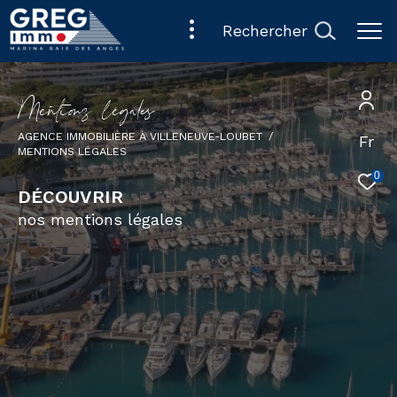
rechercher
M
e
n
t
i
o
s
l
é
g
a
e
AGENCE IMMOBILIÈRE À VILLENEUVE-LOUBET
Fr
MENTIONS LÉGALES
0
DÉCOUVRIR
nos mentions légales