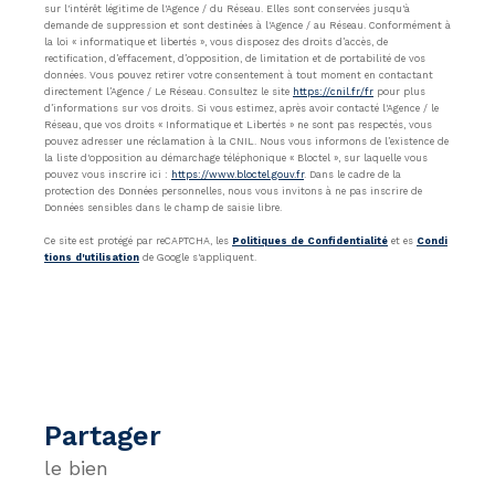
sur l'intérêt légitime de l'Agence / du Réseau. Elles sont conservées jusqu'à
demande de suppression et sont destinées à l'Agence / au Réseau. Conformément à
la loi « informatique et libertés », vous disposez des droits d’accès, de
rectification, d’effacement, d’opposition, de limitation et de portabilité de vos
données. Vous pouvez retirer votre consentement à tout moment en contactant
directement l’Agence / Le Réseau. Consultez le site
https://cnil.fr/fr
pour plus
d’informations sur vos droits. Si vous estimez, après avoir contacté l'Agence / le
Réseau, que vos droits « Informatique et Libertés » ne sont pas respectés, vous
pouvez adresser une réclamation à la CNIL. Nous vous informons de l’existence de
la liste d'opposition au démarchage téléphonique « Bloctel », sur laquelle vous
pouvez vous inscrire ici :
https://www.bloctel.gouv.fr
. Dans le cadre de la
protection des Données personnelles, nous vous invitons à ne pas inscrire de
Données sensibles dans le champ de saisie libre.
Ce site est protégé par reCAPTCHA, les
Politiques de Confidentialité
et es
Condi
tions d'utilisation
de Google s'appliquent.
partager
le bien