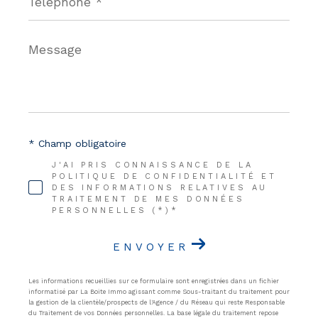
Message
*
* Champ obligatoire
J'AI PRIS CONNAISSANCE DE LA
POLITIQUE DE CONFIDENTIALITÉ ET
DES INFORMATIONS RELATIVES AU
TRAITEMENT DE MES DONNÉES
PERSONNELLES (*)*
ENVOYER
Les informations recueillies sur ce formulaire sont enregistrées dans un fichier
informatisé par La Boite Immo agissant comme Sous-traitant du traitement pour
la gestion de la clientèle/prospects de l'Agence / du Réseau qui reste Responsable
du Traitement de vos Données personnelles. La base légale du traitement repose