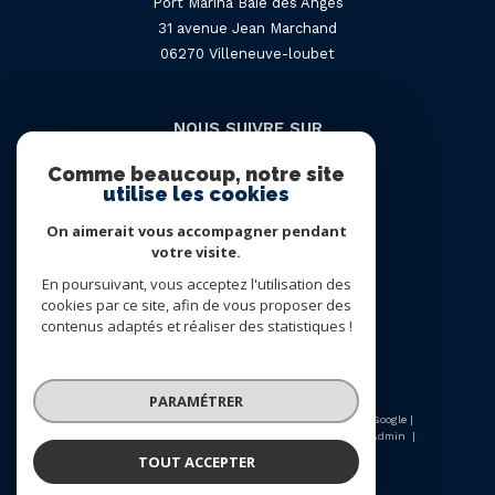
Port Marina Baie des Anges
31 avenue Jean Marchand
06270
villeneuve-loubet
NOUS SUIVRE SUR
Comme beaucoup, notre site
utilise les cookies
On aimerait vous accompagner pendant
votre visite.
En poursuivant, vous acceptez l'utilisation des
Adhérents
cookies par ce site, afin de vous proposer des
contenus adaptés et réaliser des statistiques !
PARAMÉTRER
© 2026 | Tous droits réservés | Traduction powered by Google |
Nos honoraires
Plan du site
Mentions légales
Admin
Nos liens
Politique RGPD
Cookies
TOUT ACCEPTER