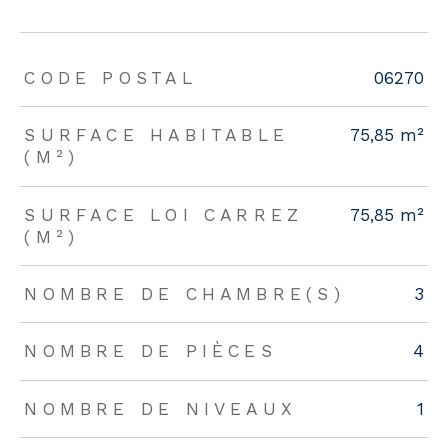
TRAD_ZEPHYR_Caracteristique
TRAD_ZEPHYR_Valeurs
CODE POSTAL
06270
SURFACE HABITABLE
75,85 m²
(M²)
SURFACE LOI CARREZ
75,85 m²
(M²)
NOMBRE DE CHAMBRE(S)
3
NOMBRE DE PIÈCES
4
NOMBRE DE NIVEAUX
1