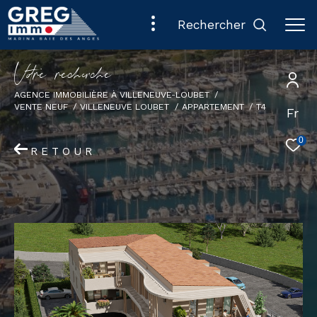
rechercher
V
o
r
e
r
e
c
e
c
e
AGENCE IMMOBILIÈRE À VILLENEUVE-LOUBET
VENTE NEUF
VILLENEUVE LOUBET
APPARTEMENT
T4
Fr
0
RETOUR