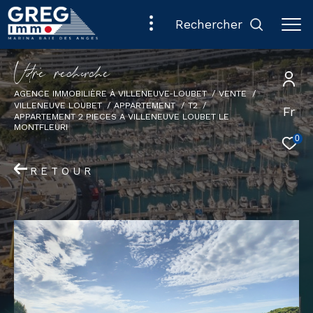
rechercher
V
o
r
e
r
e
c
e
c
e
AGENCE IMMOBILIÈRE À VILLENEUVE-LOUBET
VENTE
VILLENEUVE LOUBET
APPARTEMENT
T2
Fr
APPARTEMENT 2 PIECES A VILLENEUVE LOUBET LE
MONTFLEURI
0
RETOUR