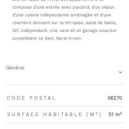
compose d'une entrée avec placard, d'un séjour,
d'une cuisine indépendante aménagée et d'une
chambre donnant sur la terrasse, salle de bains,
WC indépendant. Une cave et un garage sous/sol
complètent ce bien. Rare! A voir!
général
TRAD_ZEPHYR_Caracteristique
TRAD_ZEPHYR_Valeurs
CODE POSTAL
06270
SURFACE HABITABLE (M²)
51 m²