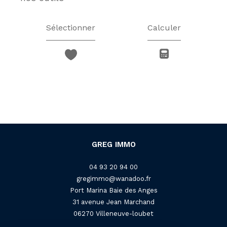
Sélectionner
Calculer
GREG IMMO
04 93 20 94 00
gregimmo@wanadoo.fr
Port Marina Baie des Anges
31 avenue Jean Marchand
06270
villeneuve-loubet