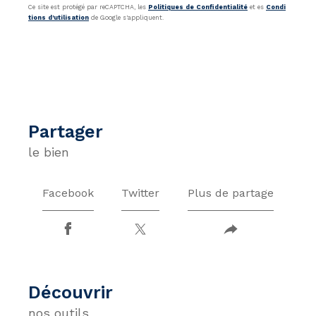
Ce site est protégé par reCAPTCHA, les
Politiques de Confidentialité
et es
Condi
tions d'utilisation
de Google s'appliquent.
partager
le bien
Facebook
Twitter
Plus de partage
découvrir
nos outils