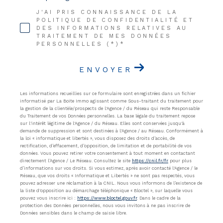
J'AI PRIS CONNAISSANCE DE LA
POLITIQUE DE CONFIDENTIALITÉ ET
DES INFORMATIONS RELATIVES AU
TRAITEMENT DE MES DONNÉES
PERSONNELLES (*)*
ENVOYER
Les informations recueillies sur ce formulaire sont enregistrées dans un fichier
informatisé par La Boite Immo agissant comme Sous-traitant du traitement pour
la gestion de la clientèle/prospects de l'Agence / du Réseau qui reste Responsable
du Traitement de vos Données personnelles. La base légale du traitement repose
sur l'intérêt légitime de l'Agence / du Réseau. Elles sont conservées jusqu'à
demande de suppression et sont destinées à l'Agence / au Réseau. Conformément à
la loi « informatique et libertés », vous disposez des droits d’accès, de
rectification, d’effacement, d’opposition, de limitation et de portabilité de vos
données. Vous pouvez retirer votre consentement à tout moment en contactant
directement l’Agence / Le Réseau. Consultez le site
https://cnil.fr/fr
pour plus
d’informations sur vos droits. Si vous estimez, après avoir contacté l'Agence / le
Réseau, que vos droits « Informatique et Libertés » ne sont pas respectés, vous
pouvez adresser une réclamation à la CNIL. Nous vous informons de l’existence de
la liste d'opposition au démarchage téléphonique « Bloctel », sur laquelle vous
pouvez vous inscrire ici :
https://www.bloctel.gouv.fr
. Dans le cadre de la
protection des Données personnelles, nous vous invitons à ne pas inscrire de
Données sensibles dans le champ de saisie libre.