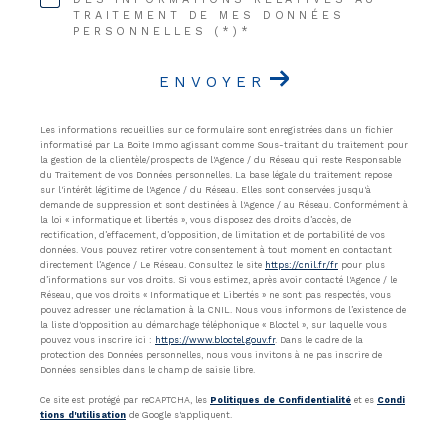
TRAITEMENT DE MES DONNÉES
PERSONNELLES (*)*
ENVOYER
Les informations recueillies sur ce formulaire sont enregistrées dans un fichier
informatisé par La Boite Immo agissant comme Sous-traitant du traitement pour
la gestion de la clientèle/prospects de l'Agence / du Réseau qui reste Responsable
du Traitement de vos Données personnelles. La base légale du traitement repose
sur l'intérêt légitime de l'Agence / du Réseau. Elles sont conservées jusqu'à
demande de suppression et sont destinées à l'Agence / au Réseau. Conformément à
la loi « informatique et libertés », vous disposez des droits d’accès, de
rectification, d’effacement, d’opposition, de limitation et de portabilité de vos
données. Vous pouvez retirer votre consentement à tout moment en contactant
directement l’Agence / Le Réseau. Consultez le site
https://cnil.fr/fr
pour plus
d’informations sur vos droits. Si vous estimez, après avoir contacté l'Agence / le
Réseau, que vos droits « Informatique et Libertés » ne sont pas respectés, vous
pouvez adresser une réclamation à la CNIL. Nous vous informons de l’existence de
la liste d'opposition au démarchage téléphonique « Bloctel », sur laquelle vous
pouvez vous inscrire ici :
https://www.bloctel.gouv.fr
. Dans le cadre de la
protection des Données personnelles, nous vous invitons à ne pas inscrire de
Données sensibles dans le champ de saisie libre.
Ce site est protégé par reCAPTCHA, les
Politiques de Confidentialité
et es
Condi
tions d'utilisation
de Google s'appliquent.