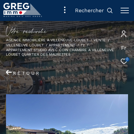
rechercher
V
o
r
e
r
e
c
e
c
e
AGENCE IMMOBILIÈRE À VILLENEUVE-LOUBET
VENTE
VILLENEUVE LOUBET
APPARTEMENT
T2
Fr
APPARTEMENT STUDIO AVEC COIN CHAMBRE A VILLENEUVE
LOUBET QUARTIER DES MAURETTES
0
RETOUR