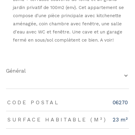
jardin privatif de 100m2 (env). Cet appartement se
compose d'une pièce principale avec kitchenette
aménagée, coin chambre avec fenêtre, une salle
d'eau avec WC et fenêtre. Une cave et un garage
fermé en sous/sol complètent ce bien. A voir!
général
TRAD_ZEPHYR_Caracteristique
TRAD_ZEPHYR_Valeurs
CODE POSTAL
06270
SURFACE HABITABLE (M²)
23 m²