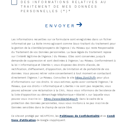
DES INFORMATIONS RELATIVES AU
TRAITEMENT DE MES DONNÉES
PERSONNELLES (*)*
ENVOYER
Les informations recueillies sur ce formulaire sont enregistrées dans un fichier
informatisé par La Boite Immo agissant comme Sous-traitant du traitement pour
la gestion de la clientèle/prospects de l'Agence / du Réseau qui reste Responsable
du Traitement de vos Données personnelles. La base légale du traitement repose
sur l'intérêt légitime de l'Agence / du Réseau. Elles sont conservées jusqu'à
demande de suppression et sont destinées à l'Agence / au Réseau. Conformément à
la loi « informatique et libertés », vous disposez des droits d’accès, de
rectification, d’effacement, d’opposition, de limitation et de portabilité de vos
données. Vous pouvez retirer votre consentement à tout moment en contactant
directement l’Agence / Le Réseau. Consultez le site
https://cnil.fr/fr
pour plus
d’informations sur vos droits. Si vous estimez, après avoir contacté l'Agence / le
Réseau, que vos droits « Informatique et Libertés » ne sont pas respectés, vous
pouvez adresser une réclamation à la CNIL. Nous vous informons de l’existence de
la liste d'opposition au démarchage téléphonique « Bloctel », sur laquelle vous
pouvez vous inscrire ici :
https://www.bloctel.gouv.fr
. Dans le cadre de la
protection des Données personnelles, nous vous invitons à ne pas inscrire de
Données sensibles dans le champ de saisie libre.
Ce site est protégé par reCAPTCHA, les
Politiques de Confidentialité
et es
Condi
tions d'utilisation
de Google s'appliquent.