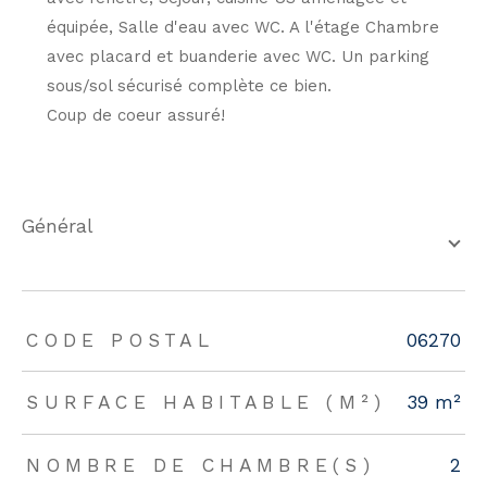
équipée, Salle d'eau avec WC. A l'étage Chambre
avec placard et buanderie avec WC. Un parking
sous/sol sécurisé complète ce bien.
Coup de coeur assuré!
général
TRAD_ZEPHYR_Caracteristique
TRAD_ZEPHYR_Valeurs
CODE POSTAL
06270
SURFACE HABITABLE (M²)
39 m²
NOMBRE DE CHAMBRE(S)
2