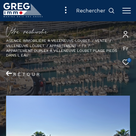
rechercher
V
o
r
e
r
e
c
e
c
e
AGENCE IMMOBILIÈRE À VILLENEUVE-LOUBET
VENTE
VILLENEUVE LOUBET
APPARTEMENT
T3
Fr
APPARTEMENT DUPLEX A VILLENEUVE LOUBET PLAGE PIEDS
DANS L EAU
0
RETOUR