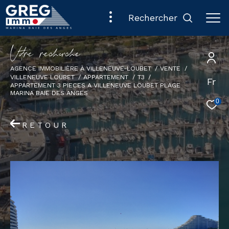
rechercher
V
o
r
e
r
e
c
e
c
e
AGENCE IMMOBILIÈRE À VILLENEUVE-LOUBET
VENTE
VILLENEUVE LOUBET
APPARTEMENT
T3
Fr
APPARTEMENT 3 PIECES A VILLENEUVE LOUBET PLAGE
MARINA BAIE DES ANGES
0
RETOUR