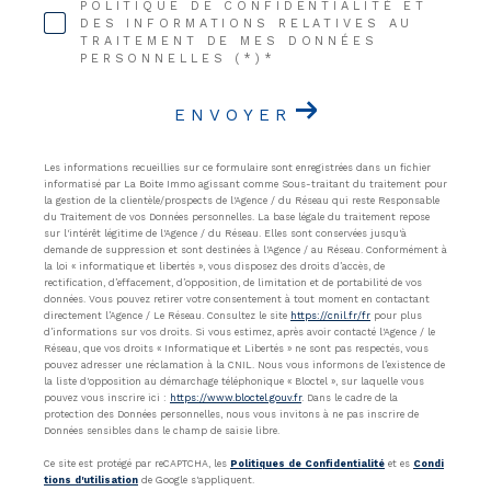
POLITIQUE DE CONFIDENTIALITÉ ET
DES INFORMATIONS RELATIVES AU
TRAITEMENT DE MES DONNÉES
PERSONNELLES (*)*
ENVOYER
Les informations recueillies sur ce formulaire sont enregistrées dans un fichier
informatisé par La Boite Immo agissant comme Sous-traitant du traitement pour
la gestion de la clientèle/prospects de l'Agence / du Réseau qui reste Responsable
du Traitement de vos Données personnelles. La base légale du traitement repose
sur l'intérêt légitime de l'Agence / du Réseau. Elles sont conservées jusqu'à
demande de suppression et sont destinées à l'Agence / au Réseau. Conformément à
la loi « informatique et libertés », vous disposez des droits d’accès, de
rectification, d’effacement, d’opposition, de limitation et de portabilité de vos
données. Vous pouvez retirer votre consentement à tout moment en contactant
directement l’Agence / Le Réseau. Consultez le site
https://cnil.fr/fr
pour plus
d’informations sur vos droits. Si vous estimez, après avoir contacté l'Agence / le
Réseau, que vos droits « Informatique et Libertés » ne sont pas respectés, vous
pouvez adresser une réclamation à la CNIL. Nous vous informons de l’existence de
la liste d'opposition au démarchage téléphonique « Bloctel », sur laquelle vous
pouvez vous inscrire ici :
https://www.bloctel.gouv.fr
. Dans le cadre de la
protection des Données personnelles, nous vous invitons à ne pas inscrire de
Données sensibles dans le champ de saisie libre.
Ce site est protégé par reCAPTCHA, les
Politiques de Confidentialité
et es
Condi
tions d'utilisation
de Google s'appliquent.