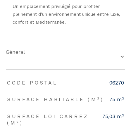
Un emplacement privilégié pour profiter
pleinement d’un environnement unique entre luxe,
confort et Méditerranée.
général
TRAD_ZEPHYR_Caracteristique
TRAD_ZEPHYR_Valeurs
CODE POSTAL
06270
SURFACE HABITABLE (M²)
75 m²
SURFACE LOI CARREZ
75,03 m²
(M²)