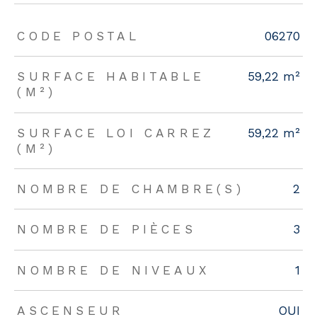
TRAD_ZEPHYR_Caracteristique
TRAD_ZEPHYR_Valeurs
CODE POSTAL
06270
SURFACE HABITABLE
59,22 m²
(M²)
SURFACE LOI CARREZ
59,22 m²
(M²)
NOMBRE DE CHAMBRE(S)
2
NOMBRE DE PIÈCES
3
NOMBRE DE NIVEAUX
1
ASCENSEUR
OUI