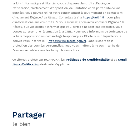
la loi « informatique et libertés », vous disposez des droits d’accès, de
rectification, d’effacement, d’opposition, de limitation et de portabilité de vos
données. Vous pouvez retirer votre consentement à tout moment en contactant
directement l’Agence / Le Réseau. Consultez le site
https://cnil.fr/fr
pour plus
d’informations sur vos droits. Si vous estimez, après avoir contacté l'Agence / le
Réseau, que vos droits « Informatique et Libertés » ne sont pas respectés, vous
pouvez adresser une réclamation à la CNIL. Nous vous informons de l’existence de
la liste d'opposition au démarchage téléphonique « Bloctel », sur laquelle vous
pouvez vous inscrire ici :
https://www.bloctel.gouv.fr
. Dans le cadre de la
protection des Données personnelles, nous vous invitons à ne pas inscrire de
Données sensibles dans le champ de saisie libre.
Ce site est protégé par reCAPTCHA, les
Politiques de Confidentialité
et es
Condi
tions d'utilisation
de Google s'appliquent.
partager
le bien