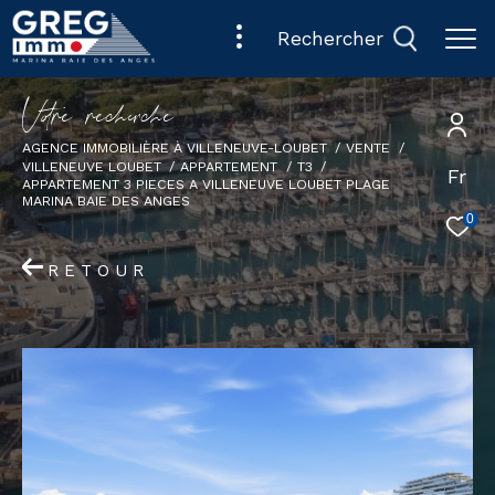
rechercher
V
o
r
e
r
e
c
e
c
e
AGENCE IMMOBILIÈRE À VILLENEUVE-LOUBET
VENTE
VILLENEUVE LOUBET
APPARTEMENT
T3
Fr
APPARTEMENT 3 PIECES A VILLENEUVE LOUBET PLAGE
MARINA BAIE DES ANGES
0
RETOUR