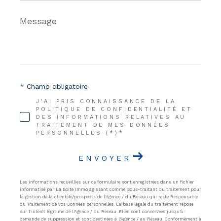
Message
*
* Champ obligatoire
J'AI PRIS CONNAISSANCE DE LA
POLITIQUE DE CONFIDENTIALITÉ ET
DES INFORMATIONS RELATIVES AU
TRAITEMENT DE MES DONNÉES
PERSONNELLES (*)*
ENVOYER
Les informations recueillies sur ce formulaire sont enregistrées dans un fichier
informatisé par La Boite Immo agissant comme Sous-traitant du traitement pour
la gestion de la clientèle/prospects de l'Agence / du Réseau qui reste Responsable
du Traitement de vos Données personnelles. La base légale du traitement repose
sur l'intérêt légitime de l'Agence / du Réseau. Elles sont conservées jusqu'à
demande de suppression et sont destinées à l'Agence / au Réseau. Conformément à