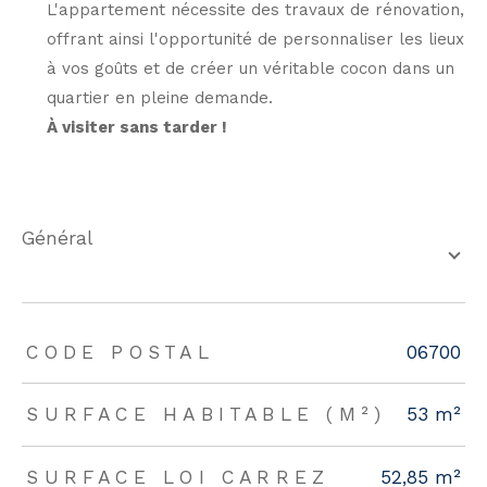
L'appartement nécessite des travaux de rénovation,
offrant ainsi l'opportunité de personnaliser les lieux
à vos goûts et de créer un véritable cocon dans un
quartier en pleine demande.
À visiter sans tarder !
général
TRAD_ZEPHYR_Caracteristique
TRAD_ZEPHYR_Valeurs
CODE POSTAL
06700
SURFACE HABITABLE (M²)
53 m²
SURFACE LOI CARREZ
52,85 m²