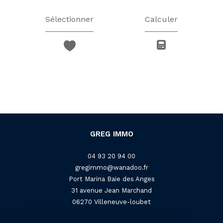
Sélectionner
Calculer
GREG IMMO
04 93 20 94 00
gregimmo@wanadoo.fr
Port Marina Baie des Anges
31 avenue Jean Marchand
06270
villeneuve-loubet