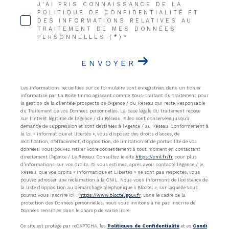
J'AI PRIS CONNAISSANCE DE LA
POLITIQUE DE CONFIDENTIALITÉ ET
DES INFORMATIONS RELATIVES AU
TRAITEMENT DE MES DONNÉES
PERSONNELLES (*)*
ENVOYER
Les informations recueillies sur ce formulaire sont enregistrées dans un fichier
informatisé par La Boite Immo agissant comme Sous-traitant du traitement pour
la gestion de la clientèle/prospects de l'Agence / du Réseau qui reste Responsable
du Traitement de vos Données personnelles. La base légale du traitement repose
sur l'intérêt légitime de l'Agence / du Réseau. Elles sont conservées jusqu'à
demande de suppression et sont destinées à l'Agence / au Réseau. Conformément à
la loi « informatique et libertés », vous disposez des droits d’accès, de
rectification, d’effacement, d’opposition, de limitation et de portabilité de vos
données. Vous pouvez retirer votre consentement à tout moment en contactant
directement l’Agence / Le Réseau. Consultez le site
https://cnil.fr/fr
pour plus
d’informations sur vos droits. Si vous estimez, après avoir contacté l'Agence / le
Réseau, que vos droits « Informatique et Libertés » ne sont pas respectés, vous
pouvez adresser une réclamation à la CNIL. Nous vous informons de l’existence de
la liste d'opposition au démarchage téléphonique « Bloctel », sur laquelle vous
pouvez vous inscrire ici :
https://www.bloctel.gouv.fr
. Dans le cadre de la
protection des Données personnelles, nous vous invitons à ne pas inscrire de
Données sensibles dans le champ de saisie libre.
Ce site est protégé par reCAPTCHA, les
Politiques de Confidentialité
et es
Condi