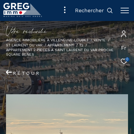
rechercher
V
o
r
e
r
e
c
e
c
e
AGENCE IMMOBILIÈRE À VILLENEUVE-LOUBET
VENTE
ST LAURENT DU VAR
APPARTEMENT
T2
Fr
APPARTEMENT 2 PIECES A SAINT LAURENT DU VAR PROCHE
SQUARE BENES
0
RETOUR