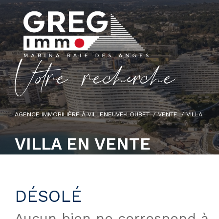
V
o
r
e
r
e
c
e
c
e
AGENCE IMMOBILIÈRE À VILLENEUVE-LOUBET
VENTE
VILLA
VILLA EN VENTE
DÉSOLÉ
Aucun bien ne correspond à