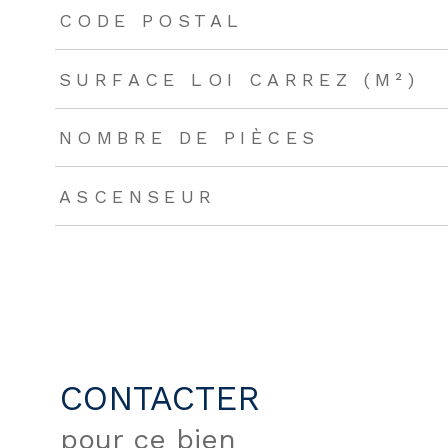
TRAD_ZEPHYR_Caracteristique
TRAD_ZEPHYR_Valeu
CODE POSTAL
SURFACE LOI CARREZ (M²)
NOMBRE DE PIÈCES
ASCENSEUR
CONTACTER
pour ce bien