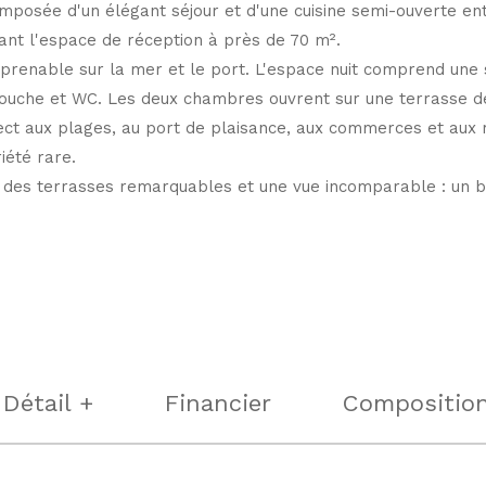
composée d'un élégant séjour et d'une cuisine semi-ouverte e
nt l'espace de réception à près de 70 m².
prenable sur la mer et le port. L'espace nuit comprend une su
 douche et WC. Les deux chambres ouvrent sur une terrasse d
ect aux plages, au port de plaisance, aux commerces et aux r
été rare.
l, des terrasses remarquables et une vue incomparable : un bi
Détail +
Financier
Compositio