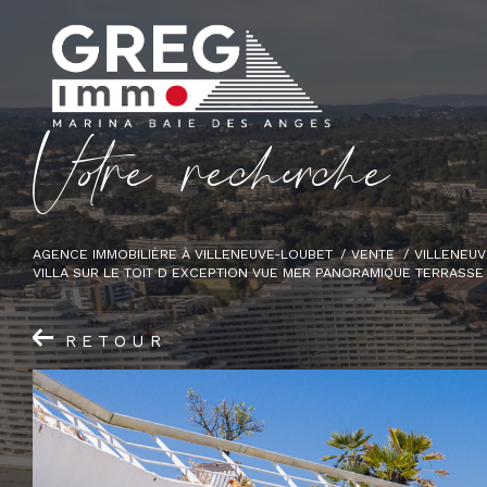
V
o
r
e
r
e
c
e
c
e
AGENCE IMMOBILIÈRE À VILLENEUVE-LOUBET
VENTE
VILLENEUV
VILLA SUR LE TOIT D EXCEPTION VUE MER PANORAMIQUE TERRASSE 
RETOUR